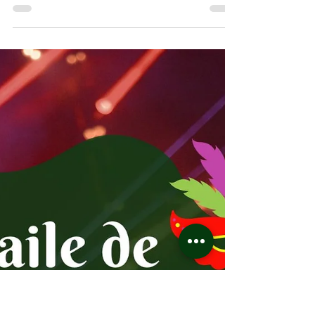
EVENTOS PASSADOS
Matinê de Carnaval - 15/02 e 16/02
Venha viver um passeio incrível com
Matinê de Carnaval. Uma tarde inteira
de alegria, música e diversão para
crianças e adultos, em um dos lugares
mais encantadores de Santos!