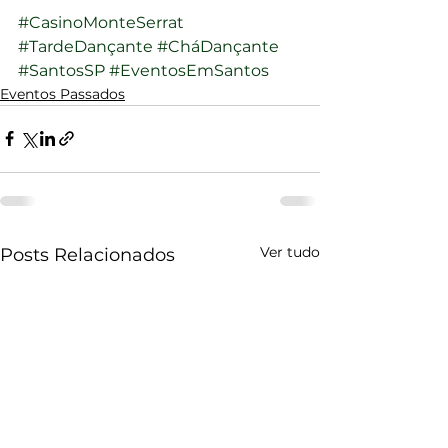
#CasinoMonteSerrat
#TardeDançante
#CháDançante
#SantosSP
#EventosEmSantos
Eventos Passados
Ver tudo
Posts Relacionados