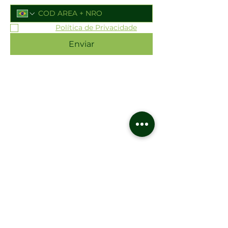
Aceito a 
Política de Privacidade
*
Enviar
CONTATO
Entre em contato
e tire suas dúvidas
Informações, programações e eventos:
(13) 98165-0115
Agendamento de excursões:
(13) 98164-3669
Bilheteria 01:
(13) 3221-5665