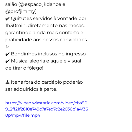
salão (@espaco.jkdance e 
@profjimmy)
✔️ Quitutes servidos à vontade por 
1h30min, diretamente nas mesas, 
garantindo ainda mais conforto e 
praticidade aos nossos convidados 
✨
✔️ Bondinhos inclusos no ingresso
✔️ Música, alegria e aquele visual 
de tirar o fôlego!
⚠️ Itens fora do cardápio poderão 
ser adquiridos à parte.
https://video.wixstatic.com/video/cba90
9_2ff21f2810e749c7a7ed7c2e2036b1a4/36
0p/mp4/file.mp4