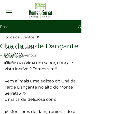
Post
Todos os Eventos
Chá da Tarde Dançante
Todos os Eventos
- 26/09
Próximos Eventos
💃☕ Sexta-feira com sabor, dança e 
Eventos Passados
vista incrível? Temos sim!!
Vem aí mais uma edição do Chá da 
Tarde Dançante no alto do Monte 
Serrat! 🎶✨
Uma tarde deliciosa com:
✔️ Monitores de dança animando o 