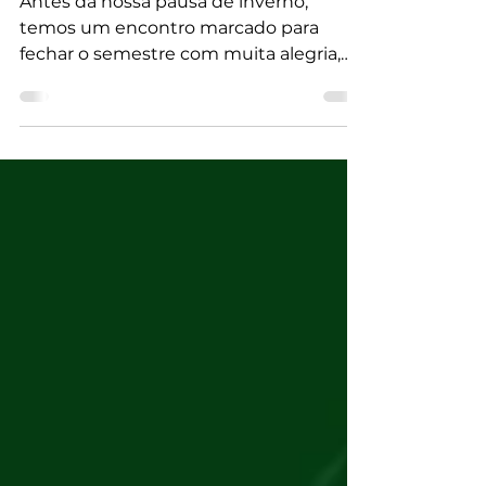
EVENTOS PASSADOS
Tarde Dançante - 26/06
Antes da nossa pausa de inverno,
temos um encontro marcado para
fechar o semestre com muita alegria,
dança e momentos especiais no alto do
Monte Serrat!