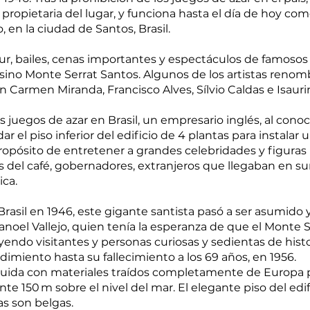
o, propietaria del lugar, y funciona hasta el día de hoy c
, en la ciudad de Santos, Brasil.
, bailes, cenas importantes y espectáculos de famosos 
asino Monte Serrat Santos. Algunos de los artistas ren
n Carmen Miranda, Francisco Alves, Sílvio Caldas e Isauri
los juegos de azar en Brasil, un empresario inglés, al con
 el piso inferior del edificio de 4 plantas para instalar
 propósito de entretener a grandes celebridades y figur
 del café, gobernadores, extranjeros que llegaban en su
ica.
 Brasil en 1946, este gigante santista pasó a ser asumid
noel Vallejo, quien tenía la esperanza de que el Monte Ser
yendo visitantes y personas curiosas y sedientas de histo
miento hasta su fallecimiento a los 69 años, en 1956.
struida con materiales traídos completamente de Europa p
e 150 m sobre el nivel del mar. El elegante piso del edi
nas son belgas.