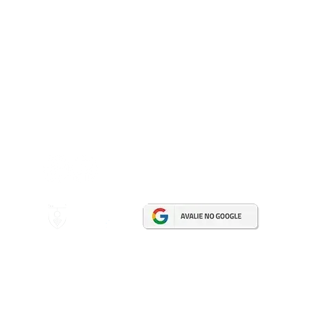
Programación del tour:
(13) 98164-3669
Taquilla 01:
(13) 3221-5665
Taquilla 02:
(13) 3221-6235
Redes sociales:
Desarrollado por
Multiponto MKT