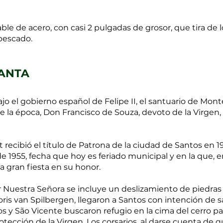
ble de acero, con casi 2 pulgadas de grosor, que tira de 
 pescado.
SANTA
jo el gobierno español de Felipe II, el santuario de Mont
 la época, Don Francisco de Souza, devoto de la Virgen,
recibió el título de Patrona de la ciudad de Santos en 1
e 1955, fecha que hoy es feriado municipal y en la que, e
na gran fiesta en su honor.
or Nuestra Señora se incluye un deslizamiento de piedras
is van Spilbergen, llegaron a Santos con intención de sa
os y São Vicente buscaron refugio en la cima del cerro p
otección de la Virgen. Los corsarios, al darse cuenta de