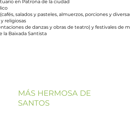
tuario en Patrona de la ciudad
lico
(cafés, salados y pasteles, almuerzos, porciones y diversa
y religiosas
ntaciones de danzas y obras de teatro) y festivales de m
 la Baixada Santista
UBICACIÓN
Ofrecemios la vista
MÁS HERMOSA DE
SANTOS
Plaza Corrêa de Melo, 33
Centro, Santos - SP/Brasil, 11013-220