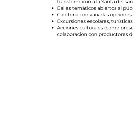
transformaron a la Santa del san
Bailes temáticos abiertos al púb
Cafetería con variadas opciones 
Excursiones escolares, turísticas 
Acciones culturales (como prese
colaboración con productores de
CONTACTO
Contáctanos
y aclara tus dudas
Información, horarios y eventos:
(13) 98165-0115