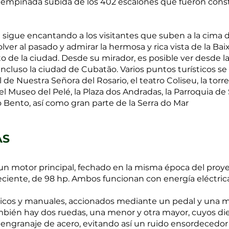
 empinada subida de los 402 escalones que fueron constru
 sigue encantando a los visitantes que suben a la cima d
volver al pasado y admirar la hermosa y rica vista de la Ba
o de la ciudad. Desde su mirador, es posible ver desde la or
incluso la ciudad de Cubatão. Varios puntos turísticos s
l de Nuestra Señora del Rosario, el teatro Coliseu, la tor
 el Museo del Pelé, la Plaza dos Andradas, la Parroquia de
ão Bento, así como gran parte de la Serra do Mar
AS
n motor principal, fechado en la misma época del proyec
ciente, de 98 hp. Ambos funcionan con energía eléctrica
ticos y manuales, accionados mediante un pedal y una ma
mbién hay dos ruedas, una menor y otra mayor, cuyos d
 el engranaje de acero, evitando así un ruido ensordeced