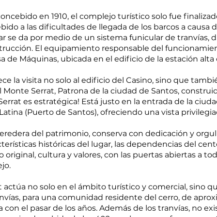
oncebido en 1910, el complejo turístico solo fue finalizad
ebido a las dificultades de llegada de los barcos a causa 
ugar se da por medio de un sistema funicular de tranvías
trucción. El equipamiento responsable del funcionamien
 de Máquinas, ubicada en el edificio de la estación alta
e la visita no solo al edificio del Casino, sino que también
 Monte Serrat, Patrona de la ciudad de Santos, construi
errat es estratégica! Está justo en la entrada de la ciu
tina (Puerto de Santos), ofreciendo una vista privilegi
 heredera del patrimonio, conserva con dedicación y orgull
erísticas históricas del lugar, las dependencias del cent
 original, cultura y valores, con las puertas abiertas a t
jo.
actúa no solo en el ámbito turístico y comercial, sino 
tranvías, para una comunidad residente del cerro, de ap
 con el pasar de los años. Además de los tranvías, no exi