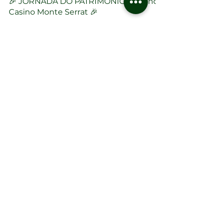
🎉 JORNADA DO PATRIMÔNIO 2025 no
Casino Monte Serrat 🎉
Venha viver uma noite especial no
ponto mais alto de Santos, com história,
cultura e música ao vivo em um cenário
deslumbrante!
NEWSLETTER
Cadastre-se e receba
TODAS AS NOVIDADES
DO MONTE SERRAT